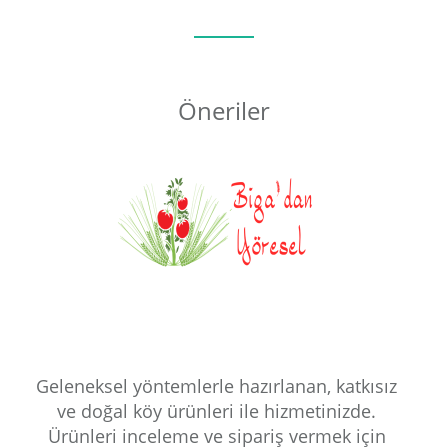
Öneriler
Geleneksel yöntemlerle hazırlanan, katkısız
ve doğal köy ürünleri ile hizmetinizde.
Ürünleri inceleme ve sipariş vermek için