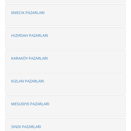
EMECIK PAZARLARI
HIZIRSAH PAZARLARI
KARAKÖY PAZARLARI
KIZLAN PAZARLARI
MESUDIYE PAZARLARI
SINDI PAZARLARI